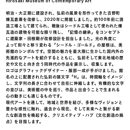
Hirosaki Museum of Contemporary Art
明治・大正期に建設され、弘前の風景を形作ってきた吉野町
煉瓦倉庫を改修し、2020年に開館しました。約100年前に酒
造工場として建てられ、戦後はシードル工場として使われた煉
瓦造の建物を可能な限り残し、「記憶の継承」をコンセプト
に建築家・田根剛が改修設計を担当しました。光の角度に
よって刻々と移り変わる「シードル・ゴールド」の屋根は、美
術館のシンボルです。空間の魅力を最大限に生かした国内外の
先進的なアートを紹介するとともに、弘前そして東北地域の歴
史や文化と向き合う同時代の作品を展示し、収集します。
ロゴはグラフィックデザイナー・服部一成が手がけました。館
名の上に配置された弘前の頭文字「H」は、時間軸をイメージ
し、文字列の長さに合わせて自在に伸縮します。有機的な文字
の並びは、美術館の中を巡り、作品と出会うことで生まれる
心の動きにも通じるものです。
現代アートを通して、地域と世界を結び、多様なヴィジョンと
豊かな感性に触れ、過去から現在、そして未来へと繋がる新
たな創造性を喚起する、クリエイティブ・ハブ（文化創造の拠
点）を目指します。