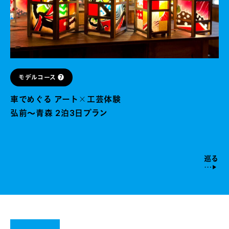
モデルコース ❼
車でめぐる アート╳工芸体験
弘前～青森 2泊3日プラン
巡る