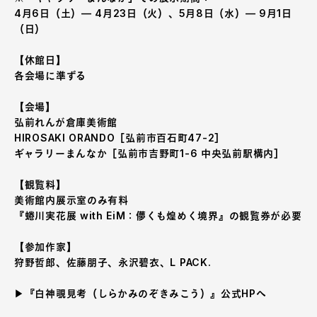
4月6日（土）— 4月23日（火）、5月8日（水）— 9月1日
（日）
【休館日】
各会場に準ずる
【会場】
弘前れんが倉庫美術館
HIROSAKI ORANDO［弘前市百石町47-2］
ギャラリーまんなか［弘前市吉野町1-6 中央弘前駅構内］
【観覧料】
美術館内展示室のみ有料
『蜷川実花展 with EiM：儚くも煌めく境界』の観覧券が必要
【参加作家】
狩野哲郎、佐藤朋子、永沢碧衣、L PACK.
▶︎『白神覗見考（しらかみのぞきみこう）』公式HPへ