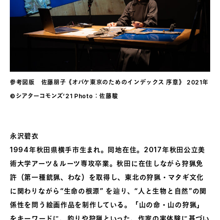
参考図版 佐藤朋子《オバケ東京のためのインデックス 序章》 2021年
©シアターコモンズ’21 Photo：佐藤駿
永沢碧衣
1994年秋田県横手市生まれ。同地在住。2017年秋田公立美
術大学アーツ＆ルーツ専攻卒業。秋田に在住しながら狩猟免
許（第一種銃猟、わな）を取得し、東北の狩猟・マタギ文化
に関わりながら“生命の根源” を辿り、“人と生物と自然”の関
係性を問う絵画作品を制作している。「山の命・山の狩猟」
をキーワードに、釣りや狩猟といった、作家の実体験に基づい