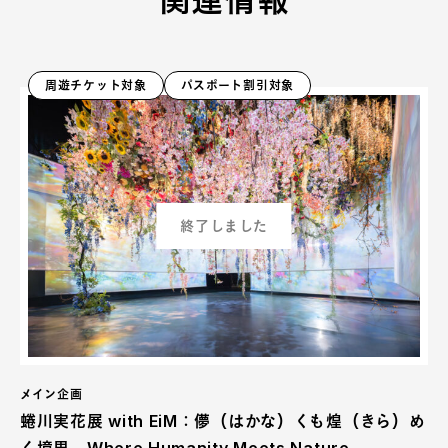
関連情報
周遊チケット対象
パスポート割引対象
終了しました
メイン企画
蜷川実花展 with EiM：儚（はかな）くも煌（きら）め
く境界 Where Humanity Meets Nature