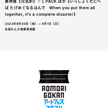
栗林隆《元気炉》╳ L PACK.ほか《いっしょくたにへ
ば たげめぐなるはんで When you put them all
together, it’s a complete disaster》
2024年8月30日（金）— 9月1日（日）
弘前れんが倉庫美術館