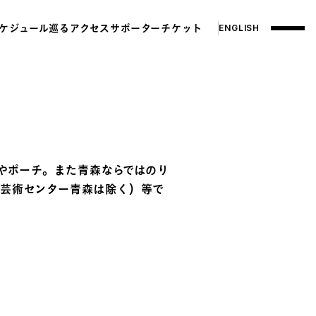
ケジュール
巡る
アクセス
サポーター
チケット
ENGLISH
ックやポーチ。また青森ならではのり
際芸術センター青森は除く）等で