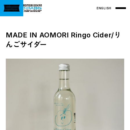
ENGLISH
MADE IN AOMORI Ringo Cider/り
んごサイダー