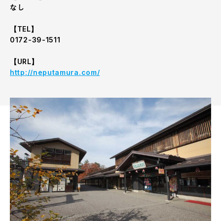
なし
【TEL】
0172-39-1511
【URL】
http://neputamura.com/