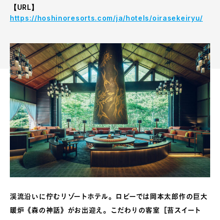
【URL】
https://hoshinoresorts.com/ja/hotels/oirasekeiryu/
渓流沿いに佇むリゾートホテル。ロビーでは岡本太郎作の巨大
暖炉《森の神話》がお出迎え。こだわりの客室［苔スイート