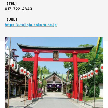
【TEL】
017-722-4843
【URL】
https://utojinja.sakura.ne.jp