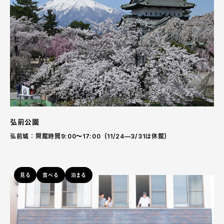
弘前公園
弘前城：開館時間9:00〜17:00（11/24—3/31は休館）
見る
食べる
泊まる