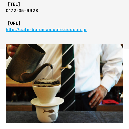
【TEL】
0172-35-9928
【URL】
http://cafe-buruman.cafe.coocan.jp