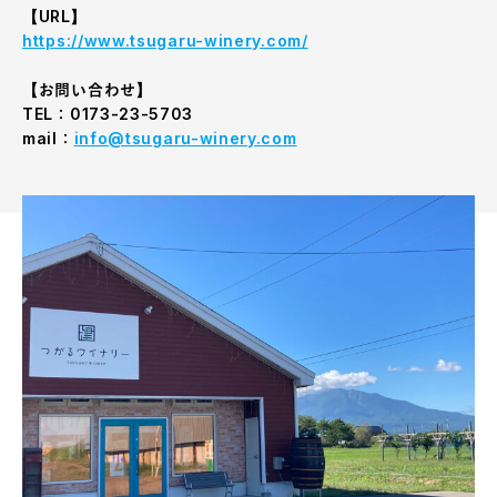
【URL】
https://www.tsugaru-winery.com/
【お問い合わせ】
TEL：0173-23-5703
mail：
info@tsugaru-winery.com